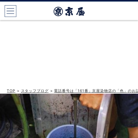
TOP
>
スタッフブログ
>
電話番号は「161番」京屋染物店の「色」のお