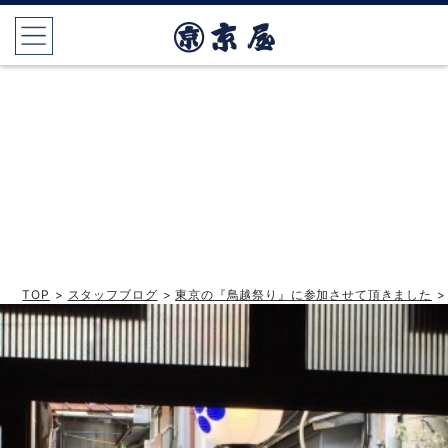
TOP
>
スタッフブログ
>
東京の『鳥越祭り』に参加させて頂きました
>