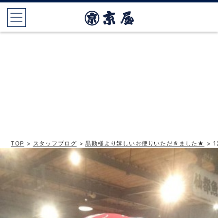
TOP
>
スタッフブログ
>
黒勘様より嬉しいお便りいただきました★
> 1