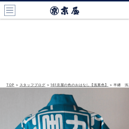
TOP
>
スタッフブログ
>
161京屋の色のおはなし【浅葱色】
> 半纏 