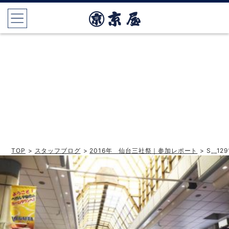
TOP
>
スタッフブログ
>
2016年 仙台三社祭｜参加レポート
> S__12