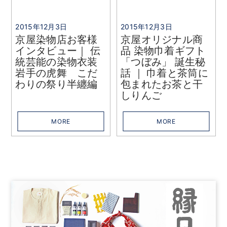
2015年12月3日
2015年12月3日
京屋染物店お客様
京屋オリジナル商
インタビュー｜ 伝
品 染物巾着ギフト
統芸能の染物衣装
「つぼみ」 誕生秘
岩手の虎舞 こだ
話 ｜ 巾着と茶筒に
わりの祭り半纏編
包まれたお茶と干
しりんご
MORE
MORE