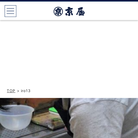
TOP
> iro13