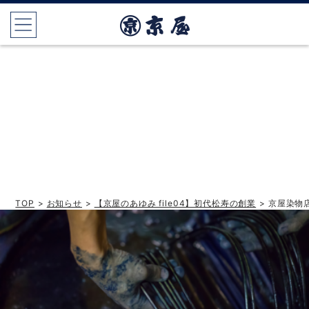
TOP
>
お知らせ
>
【京屋のあゆみ file04】初代松寿の創業
> 京屋染