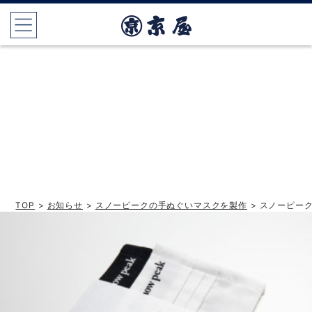
TOP
>
お知らせ
>
スノーピークの手ぬぐいマスクを製作
> スノーピー