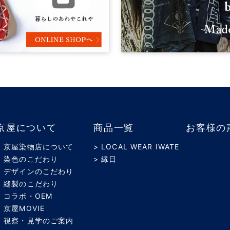
京屋について
商品一覧
お客様の
> 京屋染物店について
> LOCAL WEAR IWATE
> 染色のこだわり
> 縁日
> デザインのこだわり
> 縫製のこだわり
> コラボ・OEM
> 京屋MOVIE
> 視察・見学のご案内