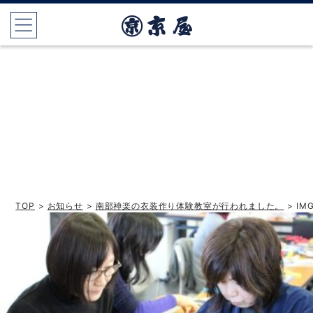
TOP
>
お知らせ
>
南部神楽の衣装作り体験教室が行われました。
> IM