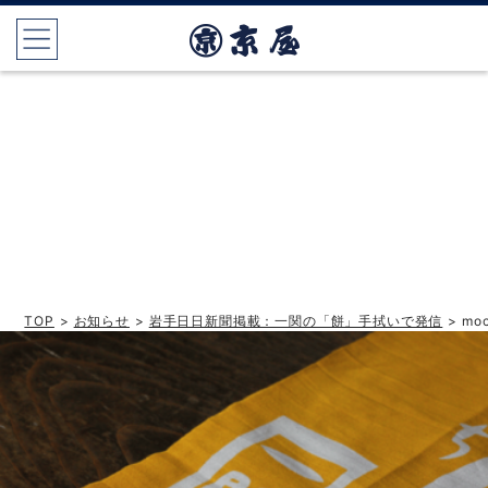
TOP
>
お知らせ
>
岩手日日新聞掲載：一関の「餅」手拭いで発信
> mo