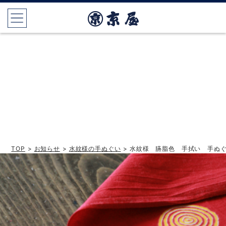
TOP
>
お知らせ
>
水紋様の手ぬぐい
> 水紋様 臙脂色 手拭い 手ぬ