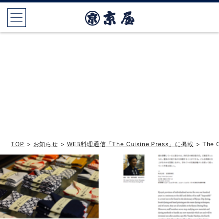
TOP
>
お知らせ
>
WEB料理通信「The Cuisine Press」に掲載
> The