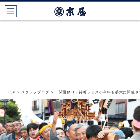
TOP
>
スタッフブログ
>
一関夏祭り・錦町フェスが今年も盛大に開催さ