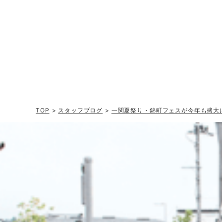
TOP
>
スタッフブログ
>
一関夏祭り・錦町フェスが今年も盛大