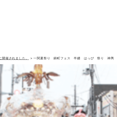
に開催されました。
> 一関夏祭り 錦町フェス 半纏 はっぴ 祭り 神輿