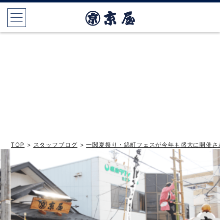
TOP
>
スタッフブログ
>
一関夏祭り・錦町フェスが今年も盛大に開催さ