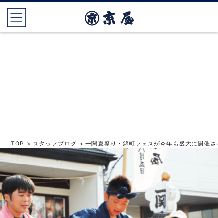
TOP
>
スタッフブログ
>
一関夏祭り・錦町フェスが今年も盛大に開催さ