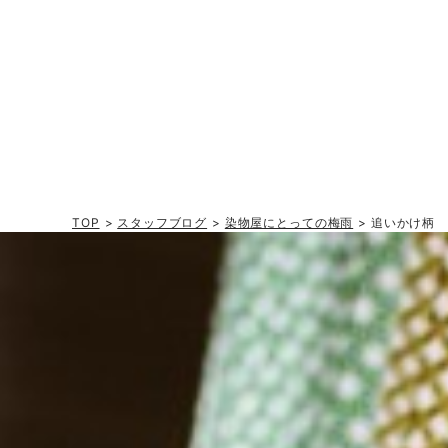
TOP
>
スタッフブログ
>
染物屋にとっての梅雨
> 追いかけ柄