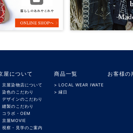
京屋について
商品一覧
お客様の
> 京屋染物店について
> LOCAL WEAR IWATE
> 染色のこだわり
> 縁日
> デザインのこだわり
> 縫製のこだわり
> コラボ・OEM
> 京屋MOVIE
> 視察・見学のご案内