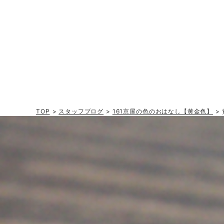
TOP
>
スタッフブログ
>
161京屋の色のおはなし【黄金色】
>