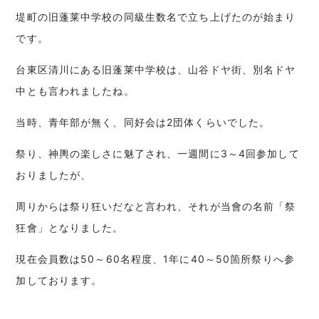
堤町の旧蓬莱中学校の同級生数名で立ち上げたのが始まり
です。
台東区清川にある旧蓬莱中学校は、山谷ドヤ街、別名ドヤ
中とも言われましたね。
当時、青年部が無く、同好会は
2
団体くらいでした。
祭り、神輿の楽しさに魅了され、一週間に
3
～
4
回参加して
おりましたが、
周りからは祭り狂いだなと言われ、それが当會の名前「祭
狂會」となりました。
現在会員数は
50
～
60
名程度、
1
年に
40
～
50
箇所祭りへ参
加しております。