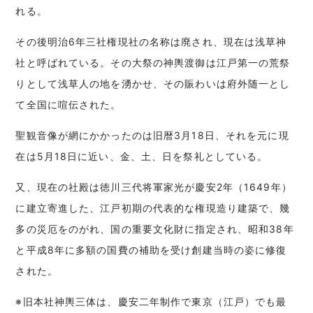
れる。
その後明治6年三社権現社の名称は廃され、現在は浅草神
社と呼ばれている。その大祭の神輿渡御は江戸第一の荒祭
りとして浅草人の地を湧かせ、その賑わいは府外随一とし
て全国に喧伝された。
聖観音像が網にかかったのは旧暦3月18日、それを元に現
在は5月18日に近い、金、土、日を祭礼としている。
又、現在の社殿は徳川三代将軍家光が慶安2年（1649年）
に建立寄進した、江戸初期の代表的な権現造り建築で、幾
多の災厄をのがれ、国の重要文化財に指定され、昭和38年
と平成8年に多額の国費の補助を受け創建当時の姿に修復
された。
※旧本社神輿三体は、慶安二年制作で東京（江戸）でも最