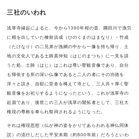
三社のいわれ
浅草寺縁起によると、今から1390年程の昔、隅田川で漁労
に精を出していた檜前浜成（ひのくまのはまなり）・竹成
（たけなり）の二兄弟が漁網の中から一像を持ち帰り、土
地の文化人である土師真仲知（はじのまつち）に一見を請
うた処、土師（はじ）はこれは尊い聖観音像であり、自分
も帰依する所の深い仏像であると二人の者にその功徳を
淳々と説き、自邸に堂舎を構えて寺とし、三人共々厚く聖
観音像をお祀りするようになったという。これが浅草寺の
起源であり、後世この三人が浅草の開拓者として、三社大
権現の尊称を奉られ祭祠されるようになった。
それは権現思想（仏が神の姿をかりてあらわれる神仏同体
説）の流行しだした平安末期（約800年前）だろうといわ