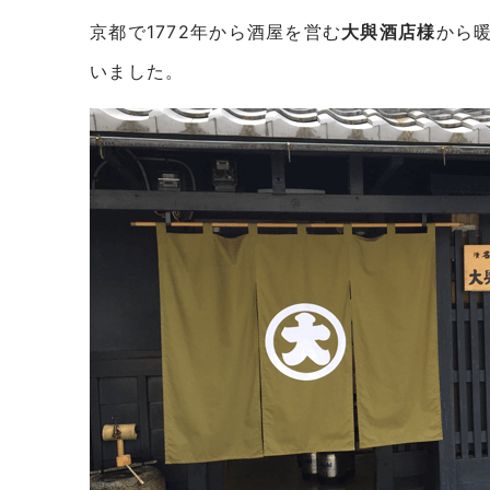
京都で1772年から酒屋を営む
大與酒店様
から
いました。