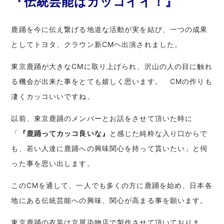
『伝統芸能はカッコイイ！』
鹿踊を今に伝え繋げる地道な活動が実を結び、一つの成果
としてトヨタ、クラウン新CMヘ出演されました。
東京鹿踊が大きなCMに取り上げられ、沢山の人の目に触れ
る機会が出来た事をとても嬉しく思います。 CMの作りも
凄くカッコいいですね。
以前、東京鹿踊のメンバーとお話をさせて頂いた時に
「
『鹿踊ってカッコ良いな』
と感じた純粋な入り口からで
も、若い人達に鹿踊への興味関心を持って貰いたい」と伺
った事を思い出します。
このCMを通して、一人でも多くの方に鹿踊を始め、日本各
地にある伝統芸能への興味、関心が高まる事を願います。
東京鹿踊の衣装は京屋染物店で製作させて頂いておりま