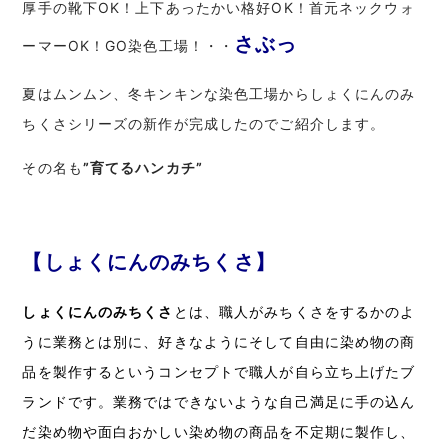
厚手の靴下OK！上下あったかい格好OK！首元ネックウォ
さぶっ
ーマーOK！GO染色工場！・・
夏はムンムン、冬キンキンな染色工場からしょくにんのみ
ちくさシリーズの新作が完成したのでご紹介します。
その名も
”育てるハンカチ”
【しょくにんのみちくさ】
しょくにんのみちくさ
とは、職人がみちくさをするかのよ
うに業務とは別に、好きなようにそして自由に染め物の商
品を製作するというコンセプトで職人が自ら立ち上げたブ
ランドです。業務ではできないような自己満足に手の込ん
だ染め物や面白おかしい染め物の商品を不定期に製作し、