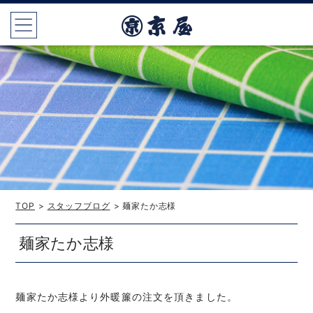
TOP
>
スタッフブログ
> 麺家たか志様
麺家たか志様
麺家たか志様より外暖簾の注文を頂きました。