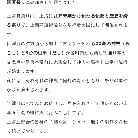
溝夏祭り
に参加させて頂きました。
上溝夏祭りは、上溝に
江戸末期から伝わる伝統と歴史を誇
る祭り
で、上溝商店街通りを歩行者天国にして開催されま
す。
日曜日の夕方頃から郷土に古くから伝わる
20基の神輿（み
こし）と8台の山車（だし）
が各町内から商店街通り本町
交差点の祭典本部前に大集合して神輿の渡御と山車の運行
が始まります。
夜には、それぞれの神輿に提灯の灯がともり、祭りの華や
かさが演出されます。
半纏（はんてん）お借りし、肩を入れさせて頂いたのが上
溝五部会の御神輿（おみこし）です。
上溝五部会の皆様の半纏や鯉口シャツ、股引の製作をさせ
て頂いております。