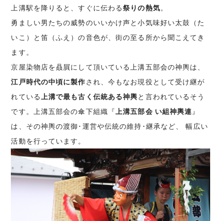
上溝駅を降りると、すぐに伝わる
祭りの熱気
。
勇ましい男たちの威勢のいいかけ声と小気味好い太鼓（た
いこ）と笛（ふえ）の音色が、街の至る所から聞こえてき
ます。
京屋染物店を贔屓にして頂いている上溝五部会の神輿は、
江戸時代の中頃に製作
され、今もなお現役として受け継が
れている
上溝で最も古く伝統ある神輿
と言われているそう
です。上溝五部会の傘下組織『
上溝五部会 い組神輿連
』
は、その神輿の渡御･運営や伝統の維持･継承など、 幅広い
活動を行っています。